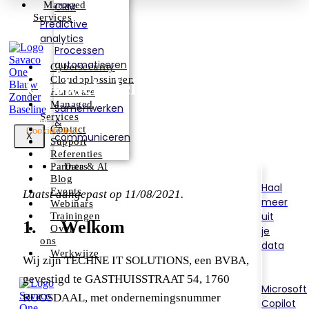
Managed
CRM
Services
Predictive
analytics
Processen
automatiseren
Cybersecurity
Cloudoplossingen
Cookiebeleid
Hardware
Managed
Samenwerken
Services
Home
&
Contact
Cookiebeleid
communiceren
X
Support
Referenties
Partners
Data & AI
Blog
Haal
Events
Laatst aangepast op 11/08/2021.
meer
Webinars
uit
Trainingen
1. Welkom
Over
je
ons
data
Werkwijze
Wij zijn TECHNE IT SOLUTIONS, een BVBA,
gevestigd te GASTHUISSTRAAT 54, 1760
Microsoft
ROOSDAAL, met ondernemingsnummer
Copilot