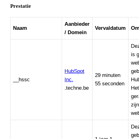
Prestatie
Aanbieder
Naam
Vervaldatum
Om
/ Domein
De
is 
web
HubSpot
geb
29 minuten
__hssc
Inc.
Hub
55 seconden
.techne.be
Het
ger
zij
web
Dez
geb