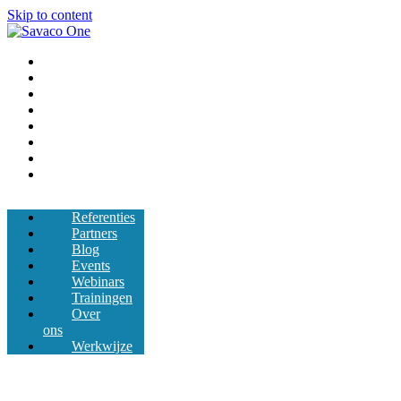
Skip to content
Referenties
Partners
Blog
Events
Webinars
Trainingen
Over ons
Werkwijze
Referenties
Partners
Blog
Events
Webinars
Trainingen
Over
ons
Werkwijze