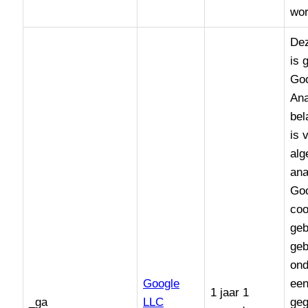
wor
De
is 
Goo
Ana
bel
is 
alg
ana
Goo
coo
geb
geb
ond
Google
een
1 jaar 1
_ga
LLC
geg