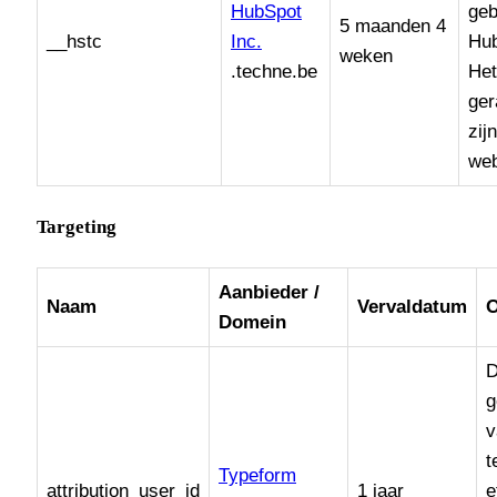
HubSpot
geb
5 maanden 4
__hstc
Inc.
Hub
weken
.techne.be
Het
ger
zij
web
Targeting
Aanbieder /
Naam
Vervaldatum
O
Domein
D
g
v
t
Typeform
attribution_user_id
1 jaar
e