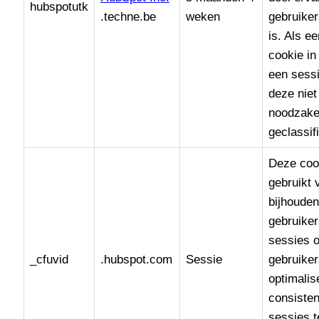
hubspotutk
.techne.be
weken
gebruiker
is. Als e
cookie in
een sess
deze niet 
noodzake
geclassif
Deze coo
gebruikt 
bijhoude
gebruike
sessies 
_cfuvid
.hubspot.com
Sessie
gebruiker
optimalis
consisten
sessies 