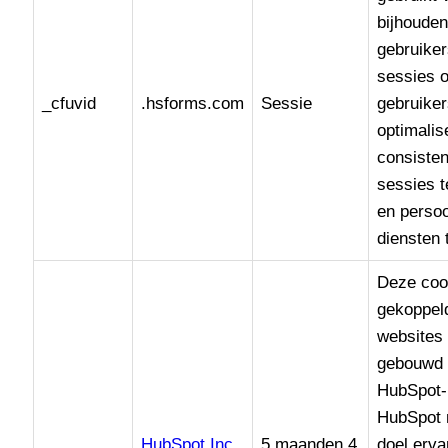
bijhoude
gebruike
sessies 
_cfuvid
.hsforms.com
Sessie
gebruiker
optimalis
consisten
sessies 
en persoo
diensten 
Deze coo
gekoppel
websites 
gebouwd 
HubSpot-
HubSpot 
HubSpot Inc.
5 maanden 4
doel erva