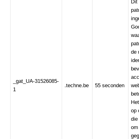
Dit
pat
ing
Goo
waa
pat
de 
ide
bev
acc
_gat_UA-31526085-
.techne.be
55 seconden
web
1
bet
Het
op 
die
om 
geg