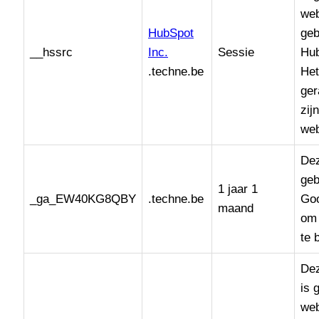
web
HubSpot
geb
__hssrc
Inc.
Sessie
Hub
.techne.be
Het
ger
zij
web
Dez
geb
1 jaar 1
_ga_EW40KG8QBY
.techne.be
Goo
maand
om 
te 
De
is 
web