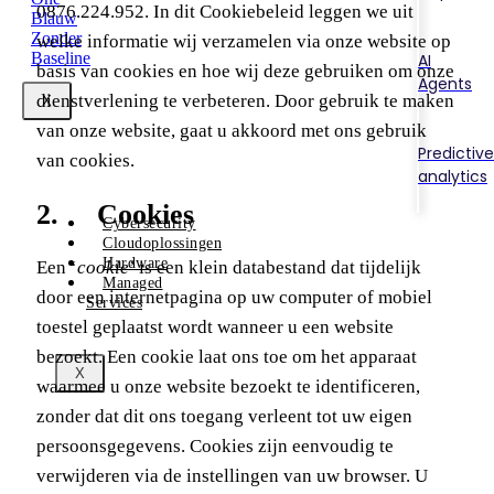
0876.224.952. In dit Cookiebeleid leggen we uit
welke informatie wij verzamelen via onze website op
AI
basis van cookies en hoe wij deze gebruiken om onze
Agents
dienstverlening te verbeteren. Door gebruik te maken
X
van onze website, gaat u akkoord met ons gebruik
Predictive
van cookies.
analytics
2. Cookies
Cybersecurity
Cloudoplossingen
Hardware
Een ‘
cookie
’ is een klein databestand dat tijdelijk
Managed
door een internetpagina op uw computer of mobiel
Services
toestel geplaatst wordt wanneer u een website
bezoekt. Een cookie laat ons toe om het apparaat
X
waarmee u onze website bezoekt te identificeren,
zonder dat dit ons toegang verleent tot uw eigen
persoonsgegevens. Cookies zijn eenvoudig te
verwijderen via de instellingen van uw browser. U