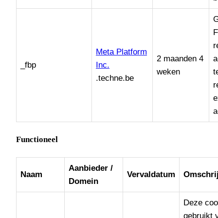
G
F
r
Meta Platform
2 maanden 4
a
_fbp
Inc.
weken
t
.techne.be
r
e
a
Functioneel
Aanbieder /
Naam
Vervaldatum
Omschri
Domein
Deze coo
gebruikt 