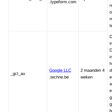
.typeform.com
r
o
m
t
D
i
D
i
h
Google LLC
2 maanden 4
d
_gcl_au
.techne.be
weken
e
a
e
g
g
b