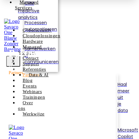
Managed
CRM
Services
Predictive
analytics
Processen
automatiseren
Cybersecurity
Cloudoplossingen
Hardware
Managed
Samenwerken
Partners
Services
&
Contact
communiceren
X
Support
Home
Referenties
Partners
Partners
Data & AI
Blog
Haal
Events
meer
Webinars
uit
Trainingen
Over
je
ons
data
Werkwijze
Microsoft
Copilot