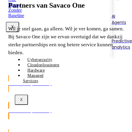
Partners van Savaco One
AI
Agents
X
Wil je snel gaan, ga alleen. Wil je ver komen, ga samen.
Bij Savaco One zijn we ervan overtuigd dat we dankzij
Predictive
sterke partnerships een nog betere service kunnen
analytics
bieden.
Cybersecurity
Cloudoplossingen
Hardware
Managed
Services
Ontdek ons partnership
X
Ontdek ons partnership