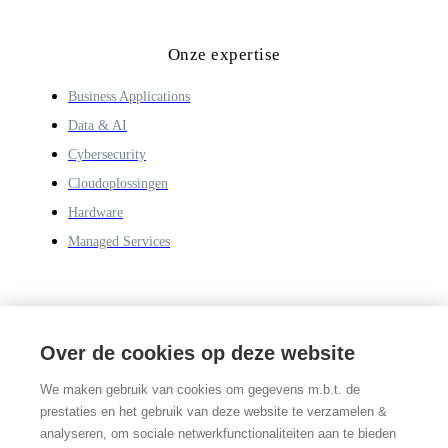
Onze expertise
Business Applications
Data & AI
Cybersecurity
Cloudoplossingen
Hardware
Managed Services
Over Savaco One
Over de cookies op deze website
Over ons
We maken gebruik van cookies om gegevens m.b.t. de
Onze werkwijze
prestaties en het gebruik van deze website te verzamelen &
Blog
analyseren, om sociale netwerkfunctionaliteiten aan te bieden
Webinars