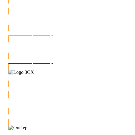
Ontdek ons partnership
Ontdek ons partnership
Ontdek ons partnership
Ontdek ons partnership
Ontdek ons partnership