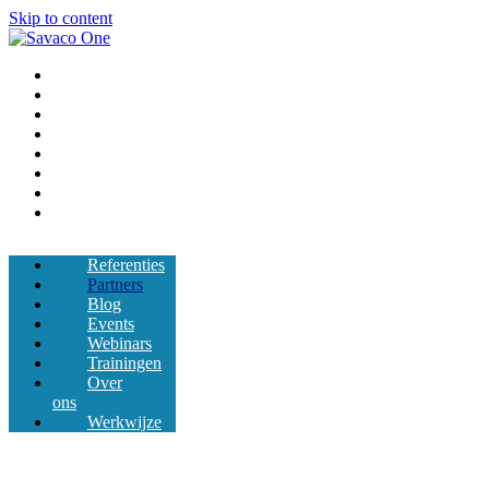
Skip to content
Referenties
Partners
Blog
Events
Webinars
Trainingen
Over ons
Werkwijze
Referenties
Partners
Blog
Events
Webinars
Trainingen
Over
ons
Werkwijze